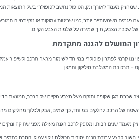
שמחזיק מעמד לאורך זמן. הטיפול נחשב לפופולרי בשל התוצאות המר
ם פגמים משמעותיים יותר, כמו שריטות עמוקות או נזקי דהייה חמור
 של שכבת הצבע, תוך שמירה על שלמות הצבע הקיים.
תרון המושלם להגנה מתקדמת
 ננו קרמי לפתרון פופולרי במיוחד לשימור מראה הרכב ולשיפור עמידות
ט – תרכובת המשלבת סיליקון וחמצן.
צר שכבת מגן שקופה וחזקה מעל הצבע הקיים של הרכב, המונעת חדירת לכ
י השטח של הרכב לחלקים במיוחד, כך שמים, אבק ולכלוך מחליקים מהם
זיק מעמד שנים רבות, ומספק לרכב הגנה מעולה מפני שחיקה ונזקים יומ
, חשוב לבצע עבודת הכנה יסודית הכוללת ניקוי עמוק, הסרת כתמים ולכל