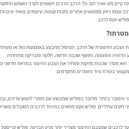
נה קיים מזג אוויר חם. כלי הרכב הרבים חשופים לקרני השמש החזקות ב
 עצמו ניזוק ממפגעים אחרים (מכות קטנות, עיקומים, צואת יונים וכד
וליש ווקס לרכב.
מטרתו?
בת הצבע החיצונית של הרכב. הטיפול מתבצע באמצעות נוזל או משח
 הדהויה והפגומה, וחושף שכבה חדשה, חלקה ומבריקה מתחתיה.
: הוא מסיר שכבות מזיקות ומותיר את הצבע החיצוני במראה חדשני ומ
 מקצועי בעזרת ציוד וחומרים מתקדמים.
 והמוכר ביותר. מדובר בפוליש שמבוצע עם חומרי ליטוש עדינים, וב
נזקים עתידיים. פוליש ווקס מתאים במיוחד לרכבים הסובלים משריטו
עד לרכבים שמצבם החיצוני מצריך יותר מרק הברקה. פוליש קריסטל כו