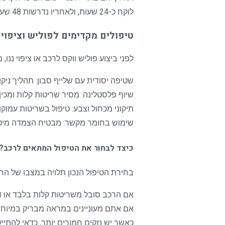
לוקח כ-24 שעות, ולאחריו נדרשות 48 שעות נוספות להקשחת החומר. לכן, יש לקחת בחשבון שזמן הטיפול הכולל עשוי להגיע ל-4 ימים.
טיפולים מקדימים לפוליש וציפוי
לפני ביצוע פוליש ווקס לרכב או ציפוי ננ
שטיפה יסודית עם שלייף סבון: תהליך ניק
שיוף פלסטלינה: מסיר שריטות קלות ומכין
תיקוני מכחול וצבע: טיפול בשריטות עמוקו
שימוש בחומר מקשר: מבטיח הצמדה מיטב
כיצד לבחור את הטיפול המתאים לרכב?
בחירת הטיפול הנכון תלויה במצבו של הר
אם הרכב סובל משריטות קלות בלבד או דהי
אם אתם מעוניינים במראה מבריק במיוחד 
כאשר יש נזקים חמורים יותר, כדאי להתיי