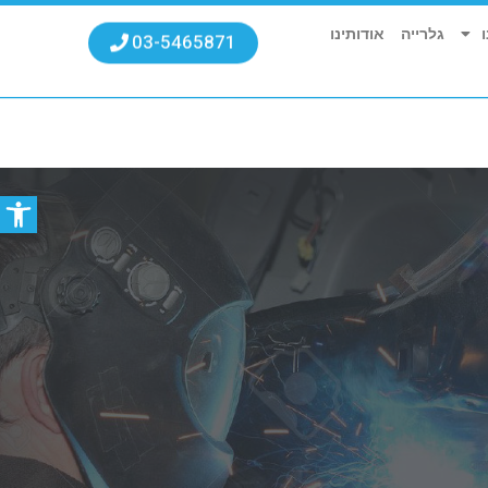
גלרייה
אודותינו
03-5465871
פתח סרגל