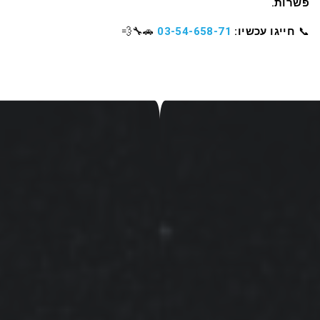
פשרות.
03-54-658-71
📞
חייגו עכשיו:
🚗🔧💨