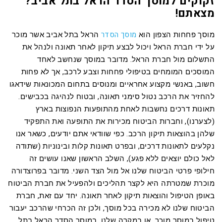
זקוקים למוסך הסדר הראל בתל אביב?
מצאתם!
מוסך הסדר
מוסך פחחות הצפון הוא
הראל בתל אביב אשר מוכר
על ידי חברת הראל ויכול לבצע תיקון לאחר תאונה ולנהל את
התשלום מול חברת הראל. מדובר במוסך שנחשב לאחד
המוסכים המומחים בטיפולי פחחות וצבע לרכב, אך לא פחות
חשוב, באנשי מקצוע אחראיים ומנוסים בתחום המכונאות שידאגו
להחזיר את הרכב נטול סימני תאונה, ובטוח לנהיגה בכבישים.
תאונות דרכים נחשבות לאחת מהתופעות הנפוצות בארץ
(לצערנו), וחברות הביטוח מכירות את התופעה ואת התפקיד
שלהן בהוצאות תיקון הרכב. כפי שוודאי אתם יודעים, כשאר אנו
נקלעים לתאונות דרכים, ובפרט תאונות קלות ובינוניות (שתודה
לאל כולם יוצאים ללא פגע), השלב הראשון שאנו עושים זה
חילופי פרטי הביטוח שלנו אל מול הצד השני. מדובר בפרוצדורה
מוכרת שמטרתה היא לקצר תהליכים ולהפעיל את חברת הביטוח
באופן הטיפול והוצאות תיקון לאחר תאונה. יחד עם זאת, חברת
הביטוח שלנו לא מכירה בכל מוסך, ולכן זה הכרחי שהרכב יעבור
טיפול במוסך מוכר, או במקרה שלנו, במוסך הסדר הראל בתל