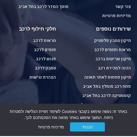
צור קשר
מוסך הסדר לרכב בתל אביב
מדיניות פרטיות
שירותים נוספים
חלקי חילוף לרכב
תיקון טמבון פלסטיק
מראות לרכב
מראות ופנסים לרכב
פנסים לרכב
תיקון שריטות ברכב
פגוש לרכב
הכנה למכירת רכב
טמבון לרכב
תיקון פחחות לאחר תאונה
הצהרת נגישות
פחח רכב מומלץ בתל אביב
קוסמטיקה לרכב בתל אביב
תיקון מכות חניה ושריטות לרכב
באתר זה נעשה שימוש בקובצי Cookies לשיפור חוויית הגלישה ולמטרות
פרטי התקשרות
ניתוח. המשך שימוש באתר מהווה את הסכמתכם לכך.
הבנתי
מדיניות פרטיות
הנצי"ב 4 תל אביב - יפו